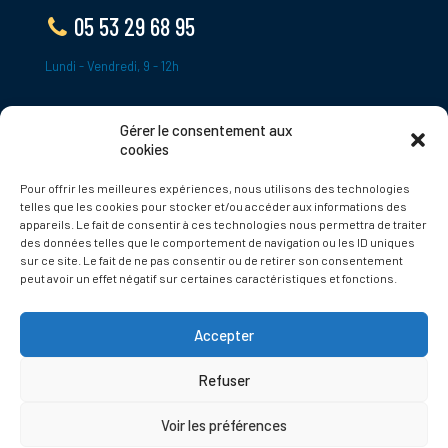
05 53 29 68 95
Lundi - Vendredi, 9 - 12h
Gérer le consentement aux
ADRESSE
cookies
Le Bourg,
Pour offrir les meilleures expériences, nous utilisons des technologies
24620 Tamniès
telles que les cookies pour stocker et/ou accéder aux informations des
France
appareils. Le fait de consentir à ces technologies nous permettra de traiter
des données telles que le comportement de navigation ou les ID uniques
sur ce site. Le fait de ne pas consentir ou de retirer son consentement
Politique de cookies
peut avoir un effet négatif sur certaines caractéristiques et fonctions.
Accepter
Refuser
© 2025 Tamnies.fr
Voir les préférences