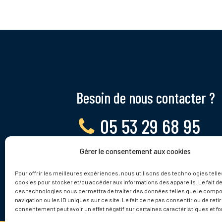
Besoin de nous contacter ?
05 53 29 68 95
Gérer le consentement aux cookies
Lundi - Vendredi, 9 - 12h
Pour offrir les meilleures expériences, nous utilisons des technologies telle
cookies pour stocker et/ou accéder aux informations des appareils. Le fait de
ces technologies nous permettra de traiter des données telles que le comp
navigation ou les ID uniques sur ce site. Le fait de ne pas consentir ou de reti
consentement peut avoir un effet négatif sur certaines caractéristiques et fo