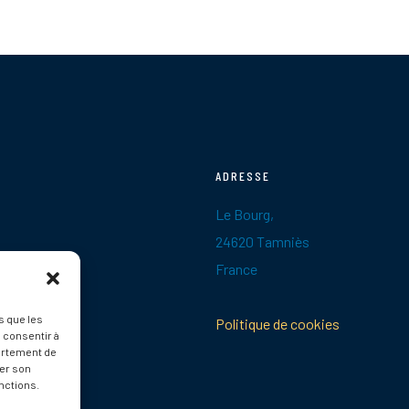
ADRESSE
Le Bourg,
24620 Tamniès
France
s que les
Politique de cookies
 consentir à
ortement de
rer son
nctions.