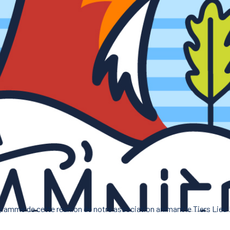
gramme de cette réunion de notre association animant le Tiers Lieu 