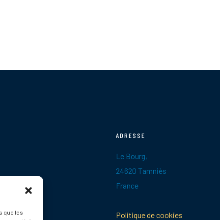
ADRESSE
Le Bourg,
24620 Tamniès
France
s que les
Politique de cookies