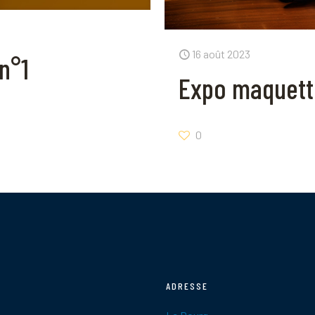
16 août 2023
n°1
Expo maquett
0
ADRESSE