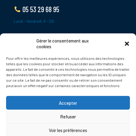
05 53 29 68 95
Lundi - Vendredi, 9 - 12h
Gérer le consentement aux
ADRESSE
cookies
Le Bourg,
Pour offrir les meilleures expériences, nous utilisons des technologies
24620 Tamniès
telles que les cookies pour stocker et/ou accéder aux informations des
France
appareils. Le fait de consentir à ces technologies nous permettra de traiter
des données telles que le comportement de navigation ou les ID uniques
sur ce site. Le fait de ne pas consentir ou de retirer son consentement
Politique de cookies
peut avoir un effet négatif sur certaines caractéristiques et fonctions.
Accepter
Refuser
© 2025 Tamnies.fr
Voir les préférences