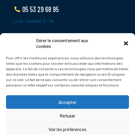
05 53 29 68 95
Lundi - Vendredi, 9 - 12h
Gérer le consentement aux
ADRESSE
cookies
Le Bourg,
Pour offrir les meilleures expériences, nous utilisons des technologies
24620 Tamniès
telles que les cookies pour stocker et/ou accéder aux informations des
France
appareils. Le fait de consentir à ces technologies nous permettra de traiter
des données telles que le comportement de navigation ou les ID uniques
sur ce site. Le fait de ne pas consentir ou de retirer son consentement
Politique de cookies
peut avoir un effet négatif sur certaines caractéristiques et fonctions.
Accepter
Refuser
© 2025 Tamnies.fr
Voir les préférences