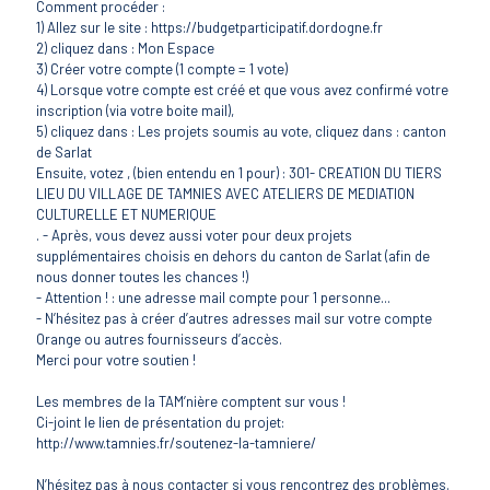
Comment procéder :
1) Allez sur le site : https://budgetparticipatif.dordogne.fr
2) cliquez dans : Mon Espace
3) Créer votre compte (1 compte = 1 vote)
4) Lorsque votre compte est créé et que vous avez confirmé votre
inscription (via votre boite mail),
5) cliquez dans : Les projets soumis au vote, cliquez dans : canton
de Sarlat
Ensuite, votez , (bien entendu en 1 pour) : 301- CREATION DU TIERS
LIEU DU VILLAGE DE TAMNIES AVEC ATELIERS DE MEDIATION
CULTURELLE ET NUMERIQUE
. - Après, vous devez aussi voter pour deux projets
supplémentaires choisis en dehors du canton de Sarlat (afin de
nous donner toutes les chances !)
- Attention ! : une adresse mail compte pour 1 personne...
- N’hésitez pas à créer d’autres adresses mail sur votre compte
Orange ou autres fournisseurs d’accès.
Merci pour votre soutien !
Les membres de la TAM’nière comptent sur vous !
Ci-joint le lien de présentation du projet:
http://www.tamnies.fr/soutenez-la-tamniere/
N’hésitez pas à nous contacter si vous rencontrez des problèmes.