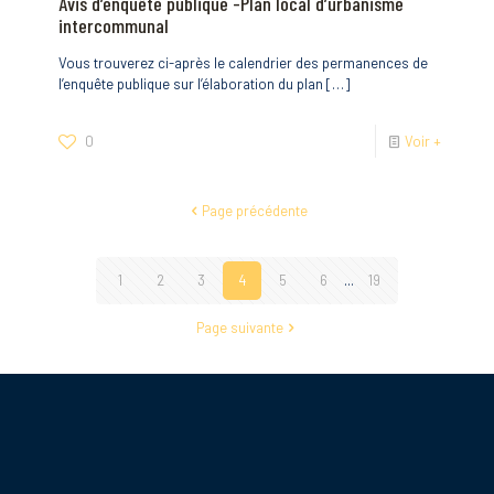
Avis d’enquête publique -Plan local d’urbanisme
intercommunal
Vous trouverez ci-après le calendrier des permanences de
l’enquête publique sur l’élaboration du plan
[…]
0
Voir +
Page précédente
1
2
3
4
5
6
...
19
Page suivante