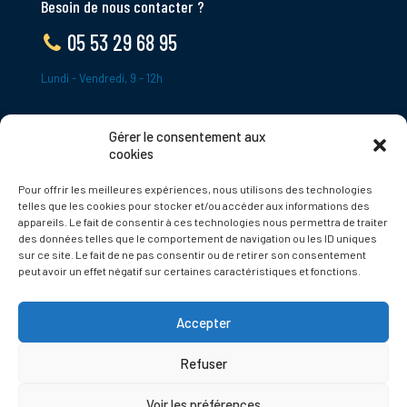
Besoin de nous contacter ?
05 53 29 68 95
Lundi - Vendredi, 9 - 12h
Gérer le consentement aux
ADRESSE
cookies
Le Bourg,
Pour offrir les meilleures expériences, nous utilisons des technologies
24620 Tamniès
telles que les cookies pour stocker et/ou accéder aux informations des
France
appareils. Le fait de consentir à ces technologies nous permettra de traiter
des données telles que le comportement de navigation ou les ID uniques
sur ce site. Le fait de ne pas consentir ou de retirer son consentement
Politique de cookies
peut avoir un effet négatif sur certaines caractéristiques et fonctions.
Accepter
Refuser
© 2025 Tamnies.fr
Voir les préférences