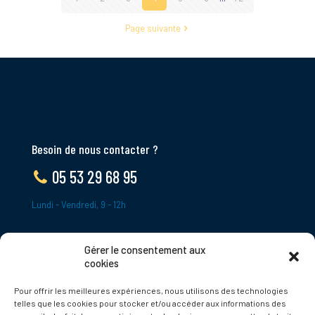
Page suivante
Besoin de nous contacter ?
05 53 29 68 95
Lundi - Vendredi, 9 - 12h
Gérer le consentement aux
ADRESSE
cookies
Le Bourg,
Pour offrir les meilleures expériences, nous utilisons des technologies
24620 Tamniès
telles que les cookies pour stocker et/ou accéder aux informations des
France