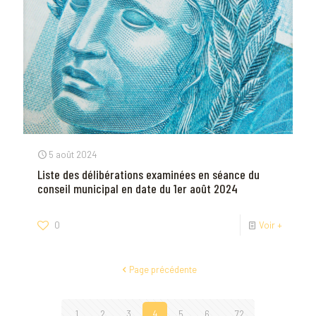
5 août 2024
Liste des délibérations examinées en séance du
conseil municipal en date du 1er août 2024
0
Voir +
Page précédente
1
2
3
4
5
6
...
72