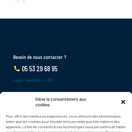
3
Besoin de nous contacter ?
05 53 29 68 95
Lundi - Vendredi, 9 - 12h
Gérer le consentement aux
ADRESSE
cookies
Le Bourg,
Pour offrir les meilleures expériences, nous utilisons des technologies
24620 Tamniès
telles que les cookies pour stocker et/ou accéder aux informations des
France
appareils. Le fait de consentir à ces technologies nous permettra de traiter