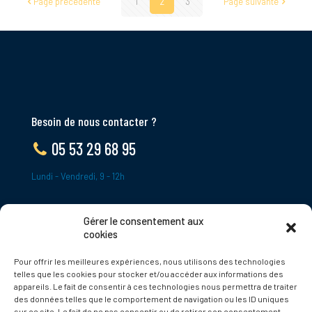
Page précédente
1
2
3
Page suivante
Besoin de nous contacter ?
05 53 29 68 95
Lundi - Vendredi, 9 - 12h
Gérer le consentement aux
ADRESSE
cookies
Le Bourg,
Pour offrir les meilleures expériences, nous utilisons des technologies
24620 Tamniès
telles que les cookies pour stocker et/ou accéder aux informations des
France
appareils. Le fait de consentir à ces technologies nous permettra de traiter
des données telles que le comportement de navigation ou les ID uniques
sur ce site. Le fait de ne pas consentir ou de retirer son consentement