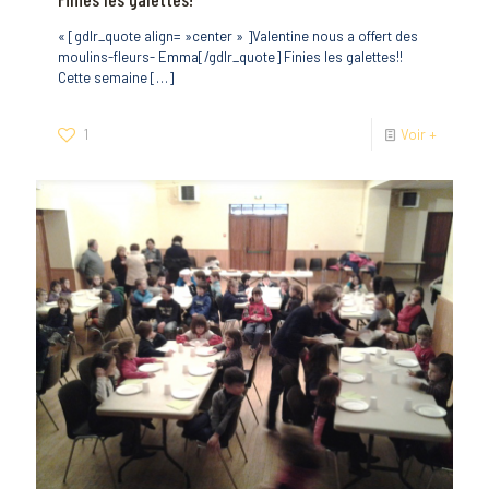
« [gdlr_quote align= »center » ]Valentine nous a offert des
moulins-fleurs- Emma[/gdlr_quote] Finies les galettes!!
Cette semaine
[…]
1
Voir +