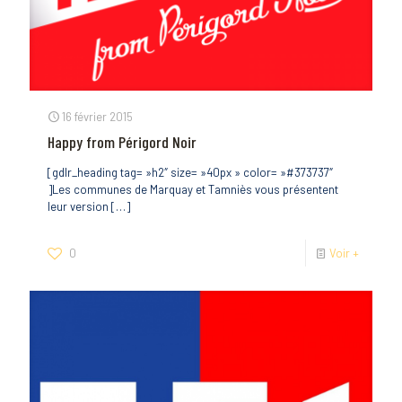
16 février 2015
Happy from Périgord Noir
[gdlr_heading tag= »h2″ size= »40px » color= »#373737″
]Les communes de Marquay et Tamniès vous présentent
leur version
[…]
0
Voir +