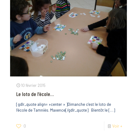
10 février 2015
Le loto de l’école…
[gdlr_quote align= »center » ]Dimanche c’est le loto de
l’école de Tamniès. Maxence[/gdlr_quote] Bientôt le
[…]
0
Voir +